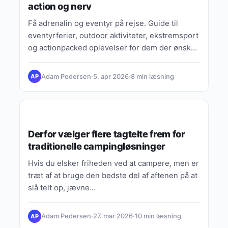
action og nerv
Få adrenalin og eventyr på rejse. Guide til
eventyrferier, outdoor aktiviteter, ekstremsport
og actionpacked oplevelser for dem der ønsker
mere end ferie ved poolen.
Adam Pedersen
·
5. apr 2026
·
8 min læsning
AP
LIVSSTIL & HVERDAGSINSPIRATION
Derfor vælger flere tagtelte frem for
traditionelle campingløsninger
Hvis du elsker friheden ved at campere, men er
træt af at bruge den bedste del af aftenen på at
slå telt op, jævne…
Adam Pedersen
·
27. mar 2026
·
10 min læsning
AP