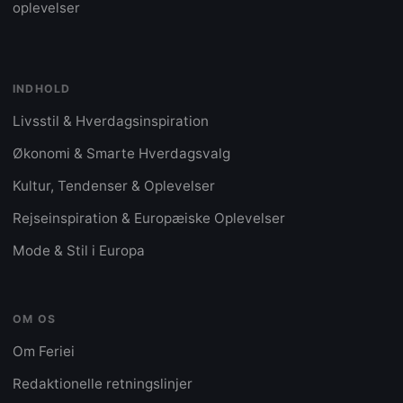
Innsbruck** - En bæredygtig rejseoplevelse,
oplevelser
der kombinerer komfort med naturskønne
udsigter. Artiklen afslutter med en opfordring til
at søge autentiske oplevelser og forbinde sig
INDHOLD
med lokalbefolkningen, hvilket giver en dybere
rejseoplevelse.
Livsstil & Hverdagsinspiration
Økonomi & Smarte Hverdagsvalg
Kultur, Tendenser & Oplevelser
Rejseinspiration & Europæiske Oplevelser
Mode & Stil i Europa
OM OS
Om Feriei
Redaktionelle retningslinjer