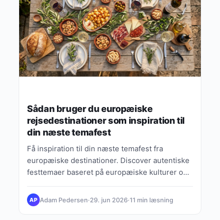
Sådan bruger du europæiske
rejsedestinationer som inspiration til
din næste temafest
Få inspiration til din næste temafest fra
europæiske destinationer. Discover autentiske
festtemaer baseret på europæiske kulturer og
rejseoplevelser for danskere.
Adam Pedersen
·
29. jun 2026
·
11 min læsning
AP