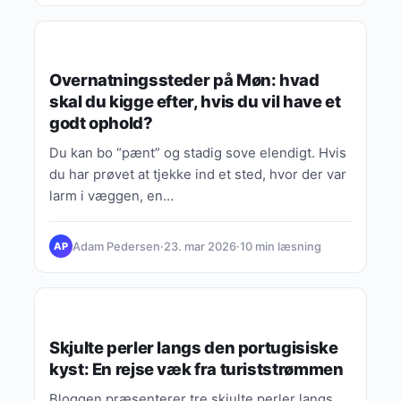
REJSEINSPIRATION & EUROPÆISKE OPLEVELSER
Overnatningssteder på Møn: hvad
skal du kigge efter, hvis du vil have et
godt ophold?
Du kan bo “pænt” og stadig sove elendigt. Hvis
du har prøvet at tjekke ind et sted, hvor der var
larm i væggen, en…
Adam Pedersen
·
23. mar 2026
·
10 min læsning
AP
REJSEINSPIRATION & EUROPÆISKE OPLEVELSER
Skjulte perler langs den portugisiske
kyst: En rejse væk fra turiststrømmen
Bloggen præsenterer tre skjulte perler langs