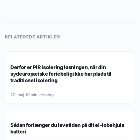
RELATEREDE ARTIKLER
LIVSSTIL & HVERDAGSINSPIRATION
Derfor er PIR isolering løsningen, når din
sydeuropæiske feriebolig ikke har plads til
traditionel isolering
20. maj
·
10 min læsning
LIVSSTIL & HVERDAGSINSPIRATION
Sådan forlænger du levetiden på dit el-løbehjuls
batteri