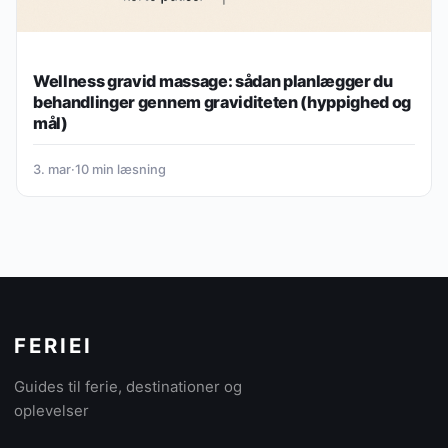
Wellness gravid massage: sådan planlægger du
behandlinger gennem graviditeten (hyppighed og
mål)
3. mar
·
10 min læsning
FERIEI
Guides til ferie, destinationer og
oplevelser