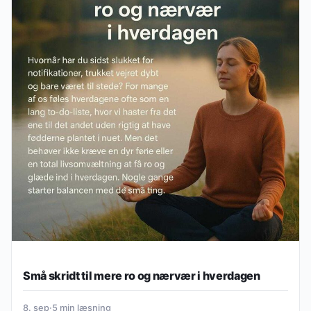
Små skridt til mere ro og nærvær i hverdagen
8. sep
·
5 min læsning