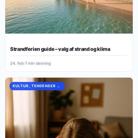
Strandferien guide – valg af strand og klima
24. feb
·
7 min læsning
KULTUR, TENDENSER & OPLEVELSER