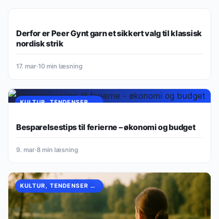
KULTUR, TENDENSER & OPLEVELSER
Derfor er Peer Gynt garn et sikkert valg til klassisk
nordisk strik
17. mar
·
10 min læsning
KULTUR, TENDENSER & OPLEVELSER
Besparelsestips til ferierne – økonomi og budget
9. mar
·
8 min læsning
KULTUR, TENDENSER & OPLEVELSER