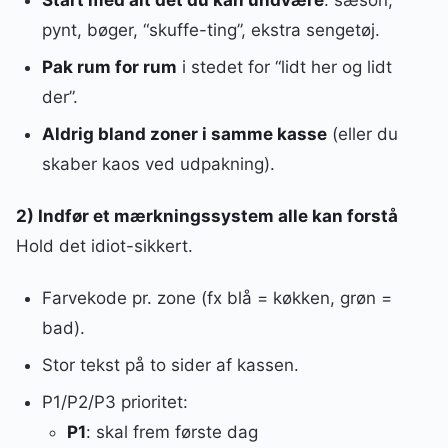
Start med alt det du kan undvære
: sæson,
pynt, bøger, “skuffe-ting”, ekstra sengetøj.
Pak rum for rum
i stedet for “lidt her og lidt
der”.
Aldrig bland zoner i samme kasse
(eller du
skaber kaos ved udpakning).
2) Indfør et mærkningssystem alle kan forstå
Hold det idiot-sikkert.
Farvekode pr. zone (fx blå = køkken, grøn =
bad).
Stor tekst på to sider af kassen.
P1/P2/P3 prioritet:
P1
: skal frem første dag