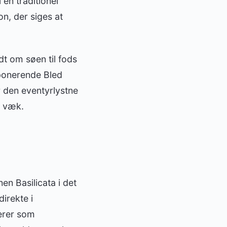
 en traditionel
on, der siges at
t om søen til fods
mponerende Bled
r den eventyrlystne
r væk.
en Basilicata i det
direkte i
gerer som