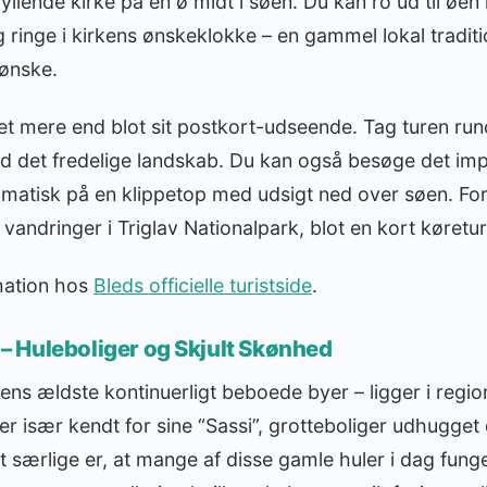
ryllende kirke på en ø midt i søen. Du kan ro ud til øen i
g ringe i kirkens ønskeklokke – en gammel lokal traditi
 ønske.
t mere end blot sit postkort-udseende. Tag turen rund
nyd det fredelige landskab. Du kan også besøge det i
amatisk på en klippetop med udsigt ned over søen. Fo
 vandringer i Triglav Nationalpark, blot en kort køretu
rmation hos
Bleds officielle turistside
.
n – Huleboliger og Skjult Skønhed
ens ældste kontinuerligt beboede byer – ligger i region
 er især kendt for sine “Sassi”, grotteboliger udhugget 
 særlige er, at mange af disse gamle huler i dag fun