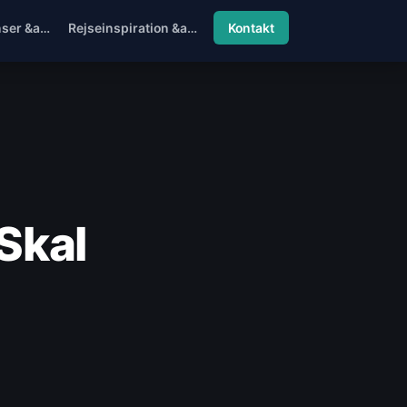
nser &a…
Rejseinspiration &am…
Kontakt
Skal