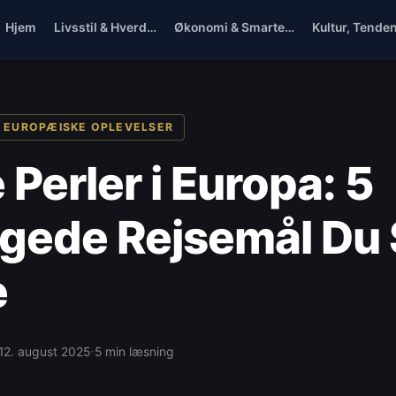
Hjem
Livsstil & Hverd…
Økonomi & Smarte…
Kultur, Tende
& EUROPÆISKE OPLEVELSER
 Perler i Europa: 5
gede Rejsemål Du 
e
·
12. august 2025
5 min læsning