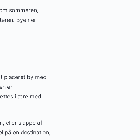
ne om sommeren,
teren. Byen er
gt placeret by med
en er
ættes i ære med
, eller slappe af
l på en destination,