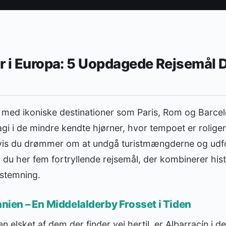
er i Europa: 5 Uopdagede Rejsemål 
med ikoniske destinationer som Paris, Rom og Barce
gi i de mindre kendte hjørner, hvor tempoet er rolige
Hvis du drømmer om at undgå turistmængderne og udf
år du her fem fortryllende rejsemål, der kombinerer hist
stemning.
anien – En Middelalderby Frosset i Tiden
 elsket af dem der finder vej hertil, er Albarracín i d