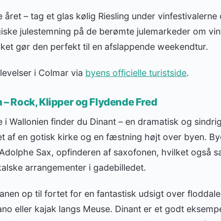
e året – tag et glas kølig Riesling under vinfestivaler
giske julestemning på de berømte julemarkeder om vin
vilket gør den perfekt til en afslappende weekendtur.
levelser i Colmar via
byens officielle turistside
.
n – Rock, Klipper og Flydende Fred
i Wallonien finder du Dinant – en dramatisk og sindri
t af en gotisk kirke og en fæstning højt over byen. By
dolphe Sax, opfinderen af saxofonen, hvilket også s
alske arrangementer i gadebilledet.
en op til fortet for en fantastisk udsigt over floddalen
 kano eller kajak langs Meuse. Dinant er et godt eksempe