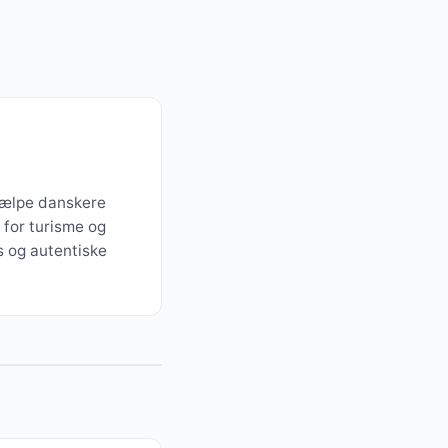
jælpe danskere
 for turisme og
s og autentiske