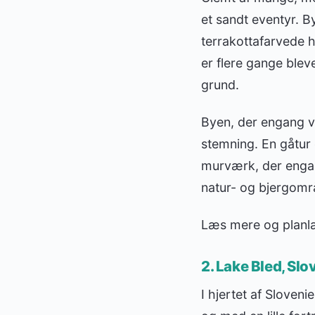
et sandt eventyr. B
terrakottafarvede 
er flere gange ble
grund.
Byen, der engang v
stemning. En gåtur
murværk, der engan
natur- og bjergområ
Læs mere og planl
2. Lake Bled, Sl
I hjertet af Sloven