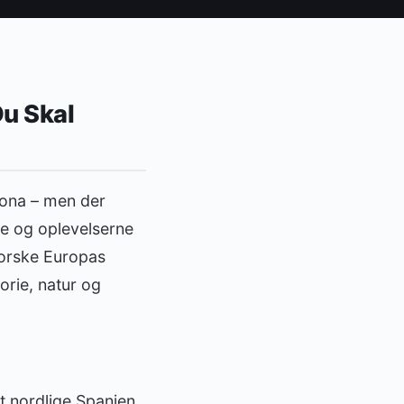
Du Skal
lona – men der
re og oplevelserne
orske Europas
orie, natur og
et nordlige Spanien