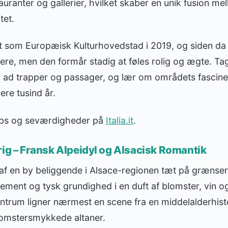
tauranter og gallerier, hvilket skaber en unik fusion 
tet.
 som Europæisk Kulturhovedstad i 2019, og siden da
lere, men den formår stadig at føles rolig og ægte. Ta
 ad trapper og passager, og lær om områdets fasciner
ere tusind år.
tips og seværdigheder på
Italia.it
.
rig – Fransk Alpeidyl og Alsacisk Romantik
af en by beliggende i Alsace-regionen tæt på grænsen 
ement og tysk grundighed i en duft af blomster, vin 
entrum ligner nærmest en scene fra en middelalderhist
lomstersmykkede altaner.