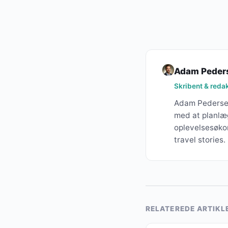
Adam Peder
Skribent & redakt
Adam Pedersen
med at planlæg
oplevelsesøkon
travel stories.
RELATEREDE ARTIKL