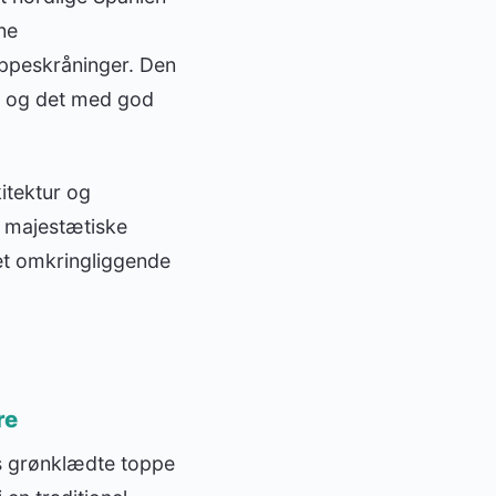
ne
ippeskråninger. Den
, og det med god
itektur og
t majestætiske
et omkringliggende
re
es grønklædte toppe