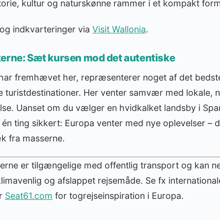
torie, kultur og naturskønne rammer i et kompakt form
 og indkvarteringer via
Visit Wallonia
.
kerne: Sæt kursen mod det autentiske
 har fremhævet her, repræsenterer noget af det bedst
 turistdestinationer. Her venter samvær med lokale, n
else. Uanset om du vælger en hvidkalket landsby i Span
er én ting sikkert: Europa venter med nye oplevelser – 
æk fra masserne.
nerne er tilgængelige med offentlig transport og kan
limavenlig og afslappet rejsemåde. Se fx international
er
Seat61.com
for togrejseinspiration i Europa.