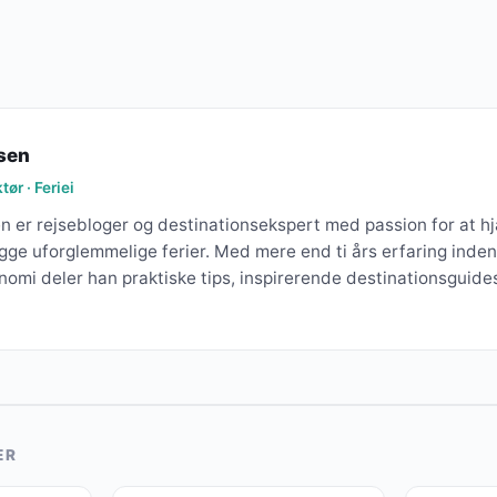
sen
ør · Feriei
 er rejsebloger og destinationsekspert med passion for at h
ge uforglemmelige ferier. Med mere end ti års erfaring inden
omi deler han praktiske tips, inspirerende destinationsguide
ER