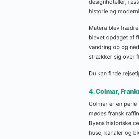
designhoteller, res
historie og moderni
Matera blev hædret
blevet opdaget af f
vandring op og ned
strækker sig over fl
Du kan finde rejse
4. Colmar, Frank
Colmar er en perle 
mødes fransk raffin
Byens historiske c
huse, kanaler og b