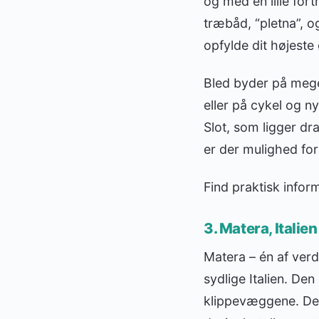
og med en lille fort
træbåd, “pletna”, o
opfylde dit højeste
Bled byder på mege
eller på cykel og 
Slot, som ligger dr
er der mulighed for
Find praktisk info
3. Matera, Italie
Matera – én af verd
sydlige Italien. Den
klippevæggene. Det