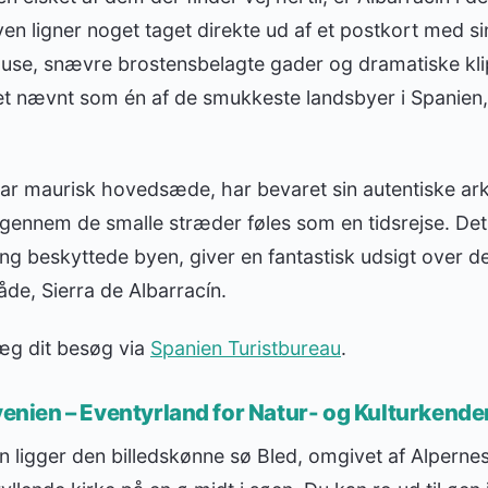
yen ligner noget taget direkte ud af et postkort med si
huse, snævre brostensbelagte gader og dramatiske kl
vet nævnt som én af de smukkeste landsbyer i Spanien
ar maurisk hovedsæde, har bevaret sin autentiske ark
 gennem de smalle stræder føles som en tidsrejse. De
g beskyttede byen, giver en fantastisk udsigt over d
de, Sierra de Albarracín.
æg dit besøg via
Spanien Turistbureau
.
ovenien – Eventyrland for Natur- og Kulturkende
ien ligger den billedskønne sø Bled, omgivet af Alpern