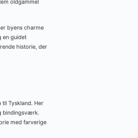
mellem oldgammel
 er byens charme
g en guidet
ende historie, der
til Tyskland. Her
og bindingsværk.
orie med farverige