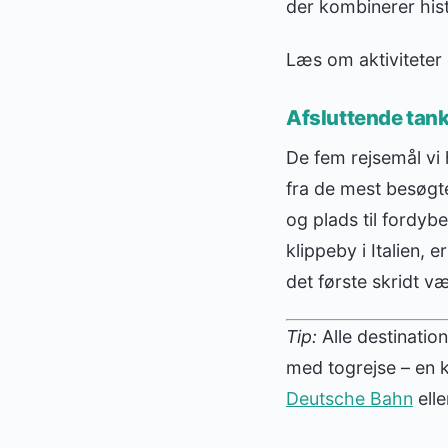
der kombinerer his
Læs om aktiviteter
Afsluttende tan
De fem rejsemål vi
fra de mest besøgte
og plads til fordyb
klippeby i Italien, 
det første skridt v
Tip:
Alle destinatio
med togrejse – en k
Deutsche Bahn
ell