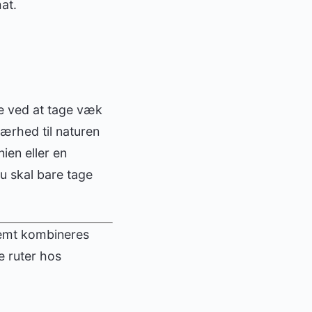
at.
e ved at tage væk
ærhed til naturen
ien eller en
du skal bare tage
 nemt kombineres
e ruter hos