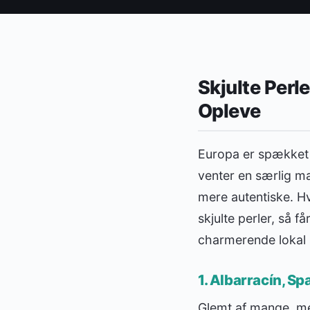
Skjulte Perl
Opleve
Europa er spækket 
venter en særlig ma
mere autentiske. 
skjulte perler, så f
charmerende lokal 
1. Albarracín, Sp
Glemt af mange, men