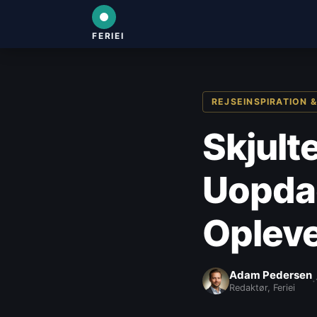
FERIEI
REJSEINSPIRATION 
Skjulte
Uopda
Oplev
Adam Pedersen
·
Redaktør, Feriei