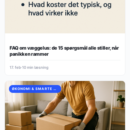
FAQ om væggelus: de 15 spørgsmål alle stiller, når
panikken rammer
17. feb
·
10 min læsning
ØKONOMI & SMARTE HVERDAGSVALG