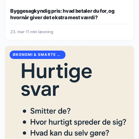
Byggesagkyndig pris: hvad betaler du for, og
hvornår giver det ekstra mest værdi?
23. mar
·
11 min læsning
ØKONOMI & SMARTE HVERDAGSVALG