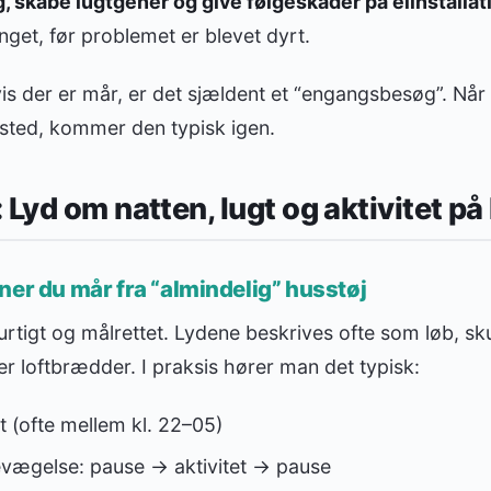
, skabe lugtgener og give følgeskader på elinstallat
et, før problemet er blevet dyrt.
is der er mår, er det sjældent et “engangsbesøg”. Når 
t sted, kommer den typisk igen.
Lyd om natten, lugt og aktivitet på 
ner du mår fra “almindelig” husstøj
tigt og målrettet. Lydene beskrives ofte som løb, sku
r loftbrædder. I praksis hører man det typisk:
t (ofte mellem kl. 22–05)
evægelse: pause → aktivitet → pause