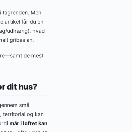
l i tagrenden. Men
e artikel får du en
 tag/udhæng), hvad
alt gribes an.
ærre—samt de mest
r dit hus?
et gennem små
 territorial og kan
ordi
mår i loftet kan