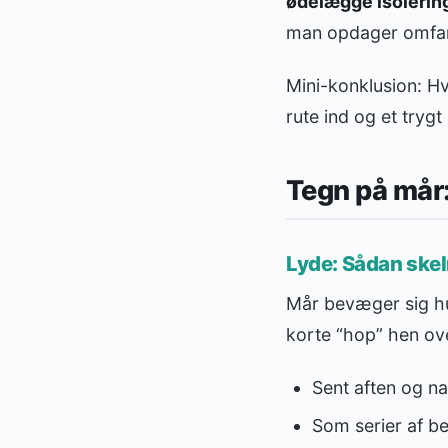
ødelægge isolering
man opdager omfang
Mini-konklusion: Hv
rute ind og et tryg
Tegn på mår: 
Lyde: Sådan skel
Mår bevæger sig hur
korte “hop” hen ove
Sent aften og na
Som serier af b