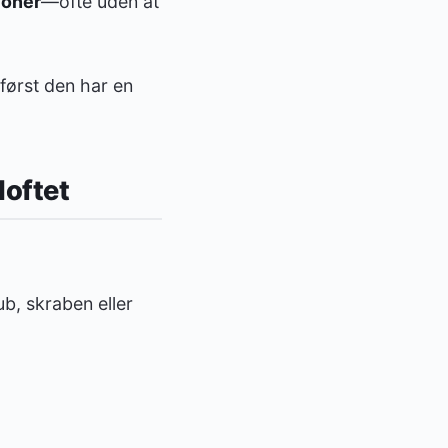
ioner
—ofte uden at
først den har en
loftet
b, skraben eller