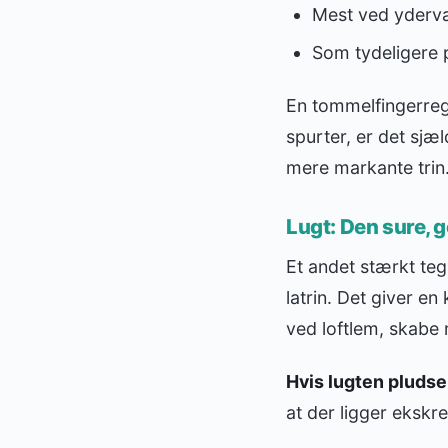
Mest ved ydervæ
Som tydeligere p
En tommelfingerrege
spurter, er det sjæ
mere markante trin
Lugt: Den sure,
Et andet stærkt teg
latrin. Det giver e
ved loftlem, skabe
Hvis lugten pludsel
at der ligger ekskre