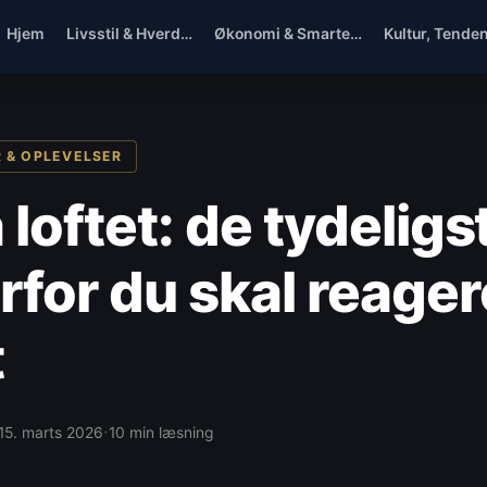
Hjem
Livsstil & Hverd…
Økonomi & Smarte…
Kultur, Tende
 & OPLEVELSER
 loftet: de tydeligs
rfor du skal reager
t
·
15. marts 2026
10 min læsning