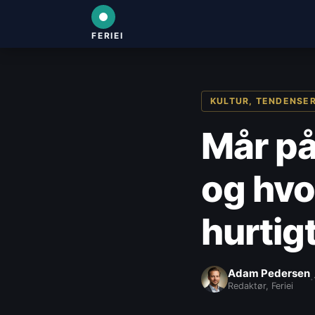
FERIEI
KULTUR, TENDENSER
Mår på
og hvo
hurtig
Adam Pedersen
·
Redaktør, Feriei