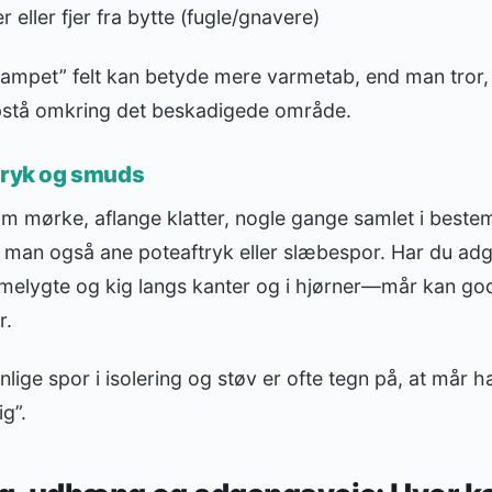
 eller fjer fra bytte (fugle/gnavere)
trampet” felt kan betyde mere varmetab, end man tror,
pstå omkring det beskadigede område.
tryk og smuds
som mørke, aflange klatter, nogle gange samlet i best
an man også ane poteaftryk eller slæbespor. Har du adgan
melygte og kig langs kanter og i hjørner—mår kan godt
r.
nlige spor i isolering og støv er ofte tegn på, at mår 
ig”.