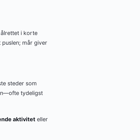
lrettet i korte
t puslen; mår giver
ste steder som
en—ofte tydeligst
ende aktivitet
eller