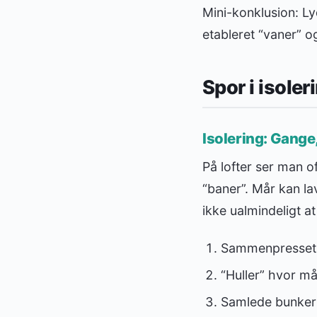
Mini-konklusion: Lyd 
etableret “vaner” o
Spor i isoler
Isolering: Gange
På lofter ser man of
“baner”. Mår kan la
ikke ualmindeligt at
Sammenpresset i
“Huller” hvor må
Samlede bunker af