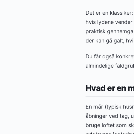
Det er en klassiker:
hvis lydene vender 
praktisk gennemgang
der kan gå galt, hv
Du får også konkre
almindelige faldgrub
Hvad er en m
En mår (typisk husm
åbninger ved tag, u
bruge loftet som sk