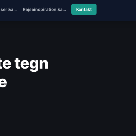
nser &a…
Rejseinspiration &am…
Kontakt
te tegn
e