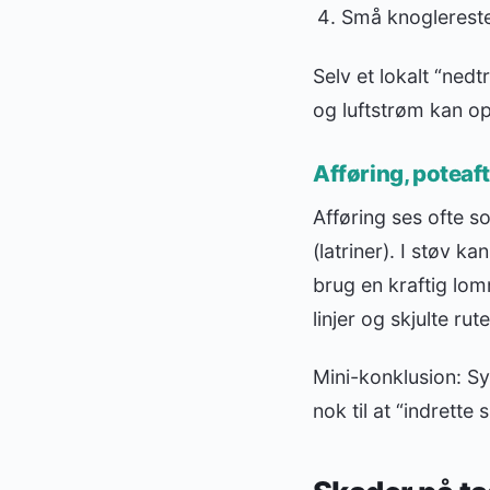
Små knoglerester
Selv et lokalt “ned
og luftstrøm kan o
Afføring, poteaf
Afføring ses ofte 
(latriner). I støv k
brug en kraftig lom
linjer og skjulte rute
Mini-konklusion: Sy
nok til at “indrette s