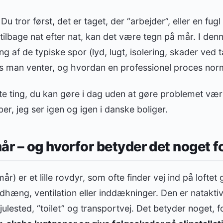
 Du tror først, det er taget, der “arbejder”, eller en fug
tilbage nat efter nat, kan det være tegn på mår. I denn
 af de typiske spor (lyd, lugt, isolering, skader ved
is man venter, og hvordan en professionel proces norm
te ting, du kan gøre i dag uden at gøre problemet v
er, jeg ser igen og igen i danske boliger.
år – og hvorfor betyder det noget fo
år) er et lille rovdyr, som ofte finder vej ind på loft
dhæng, ventilation eller inddækninger. Den er nataktiv,
julested, “toilet” og transportvej. Det betyder noget, f