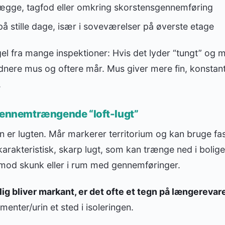
gge, tagfod eller omkring skorstensgennemføring
å stille dage, især i soveværelser på øverste etage
l fra mange inspektioner: Hvis det lyder “tungt” og må
ldnere mus og oftere mår. Mus giver mere fin, konstan
.
 gennemtrængende “loft-lugt”
n er lugten. Mår markerer territorium og kan bruge fa
n karakteristisk, skarp lugt, som kan trænge ned i bolig
 mod skunk eller i rum med gennemføringer.
ig bliver markant, er det ofte et tegn på længerevar
menter/urin et sted i isoleringen.