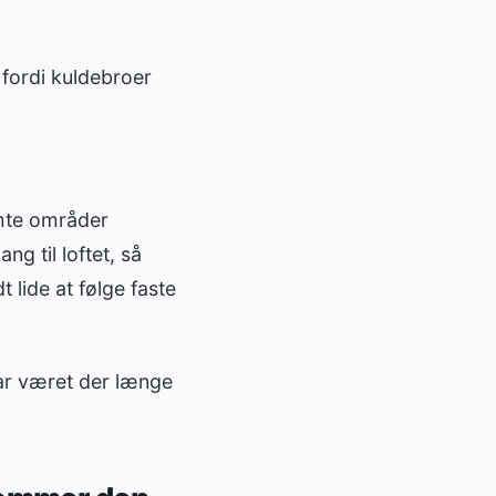
 fordi kuldebroer
emte områder
g til loftet, så
 lide at følge faste
har været der længe